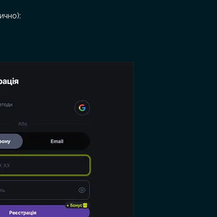
ично):