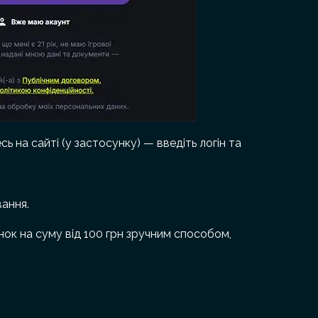
 на сайті (у застосунку) — введіть логін та
вання.
ок на суму від 100 грн зручним способом,