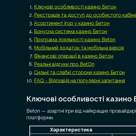
Ключові особливості казино Бетон
Реєстрація та доступ до особистого кабін
Асортимент ігор у казино Бетон
Бонусна система казино Бетон
Програма лояльності казино Beton
Мобільний додаток та мобільна версія
Фінансові операції в казино Бетон
Реальні відгуки про BetOn
Сильні та слабкі сторони казино Бетон
FAQ - Відповіді на популярні запитання
Ключові особливості казино 
Beton — азартні ігри від найкращих провайдері
платформи.
Характеристика