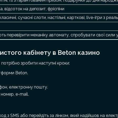
итні, fs з гарантованим призом, подарунки до дня народ
, відсоток на депозит, фріспіни
ласичні, сучасні слоти, настільні, карткові, live-ігри з ре
ть перевірити механіку автомату, спробувати свої сили у
истого кабінету в Beton казино
 потрібно зробити наступні кроки:
тформи Beton.
фон, електронну пошту.
номер, e-mail.
код з SMS або перейдіть за лінком, який надійшов на елек