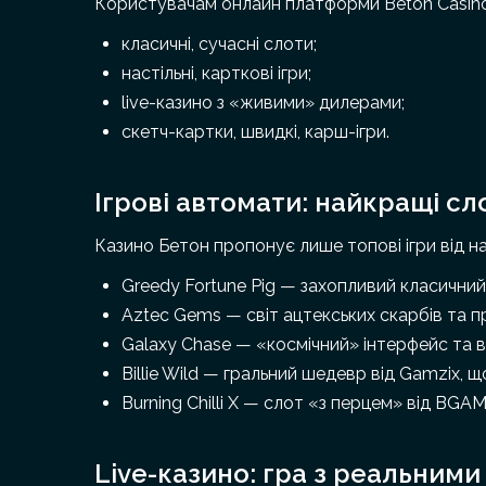
Користувачам онлайн платформи Beton Casino
класичні, сучасні слоти;
настільні, карткові ігри;
live-казино з «живими» дилерами;
скетч-картки, швидкі, карш-ігри.
Ігрові автомати: найкращі сл
Казино Бетон пропонує лише топові ігри від н
Greedy Fortune Pig — захопливий класичний 
Aztec Gems — світ ацтекських скарбів та пр
Galaxy Chase — «космічний» інтерфейс та 
Billie Wild — гральний шедевр від Gamzix, 
Burning Chilli X — слот «з перцем» від BGAM
Live-казино: гра з реальним