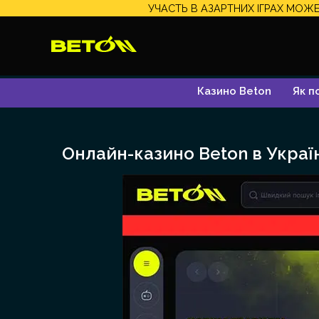
Казино Beton
Як п
Онлайн-казино Beton в Украї