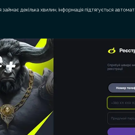
 займає декілька хвилин, інформація підтягується автомат